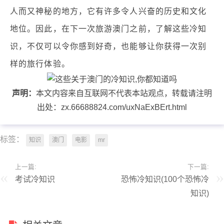
人而又神秘的地方，它有许多令人兴奋的历史和文化
地位。因此，在下一次旅游澳门之前，了解这些冷知
识，不仅可以令你感到好奇，也能够让你获得一次别
样的旅行体验。
声明：
本文内容来自互联网不代表本站观点，转载请注明
出处：zx.66688824.com/uxNaExBErt.html
标签：
知识
澳门
电影
mr
上一篇:
下一篇:
考试冷知识
恐怖冷知识(100个恐怖冷
知识)