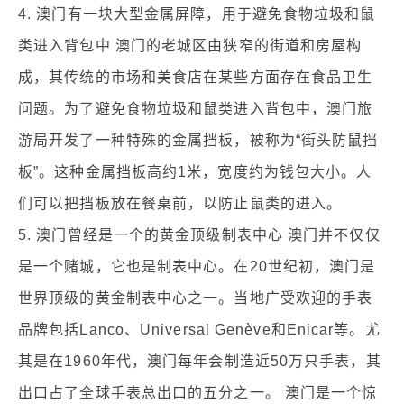
4. 澳门有一块大型金属屏障，用于避免食物垃圾和鼠
类进入背包中 澳门的老城区由狭窄的街道和房屋构
成，其传统的市场和美食店在某些方面存在食品卫生
问题。为了避免食物垃圾和鼠类进入背包中，澳门旅
游局开发了一种特殊的金属挡板，被称为“街头防鼠挡
板”。这种金属挡板高约1米，宽度约为钱包大小。人
们可以把挡板放在餐桌前，以防止鼠类的进入。
5. 澳门曾经是一个的黄金顶级制表中心 澳门并不仅仅
是一个赌城，它也是制表中心。在20世纪初，澳门是
世界顶级的黄金制表中心之一。当地广受欢迎的手表
品牌包括Lanco、Universal Genève和Enicar等。尤
其是在1960年代，澳门每年会制造近50万只手表，其
出口占了全球手表总出口的五分之一。 澳门是一个惊