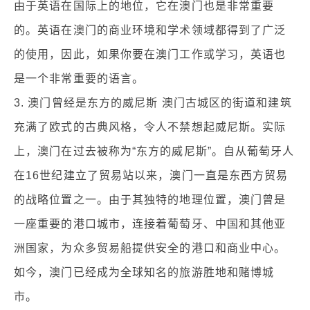
由于英语在国际上的地位，它在澳门也是非常重要
的。英语在澳门的商业环境和学术领域都得到了广泛
的使用，因此，如果你要在澳门工作或学习，英语也
是一个非常重要的语言。
3. 澳门曾经是东方的威尼斯 澳门古城区的街道和建筑
充满了欧式的古典风格，令人不禁想起威尼斯。实际
上，澳门在过去被称为“东方的威尼斯”。自从葡萄牙人
在16世纪建立了贸易站以来，澳门一直是东西方贸易
的战略位置之一。由于其独特的地理位置，澳门曾是
一座重要的港口城市，连接着葡萄牙、中国和其他亚
洲国家，为众多贸易船提供安全的港口和商业中心。
如今，澳门已经成为全球知名的旅游胜地和赌博城
市。