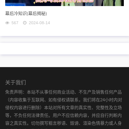
幕后冷知识(幕后揭秘)
567
2024-08-14
关于我们
免责声明：本站不从事任何商业活动、不生产及销售任何产品
（内容收集于互联网、如有侵权请联系，我们将在24小时内对
侵权内容进行删除）本站对所有文章的真实性、完整性及立场
等，不负任何法律责任。用户不应信赖内容，并应自行判断内
容之真实性。切勿撰写粗言秽语、毁谤、渲染色情暴力或人身