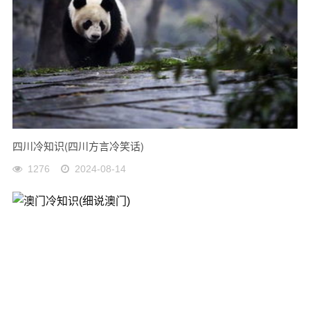
四川冷知识(四川方言冷笑话)
1276
2024-08-14