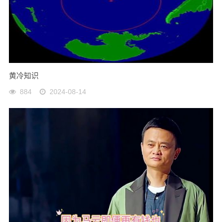
黄冷知识
884
2024-08-14