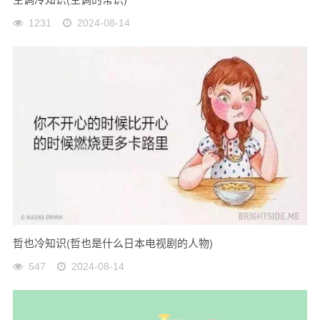
1231
2024-08-14
哲也冷知识(哲也是什么日本电视剧的人物)
547
2024-08-14