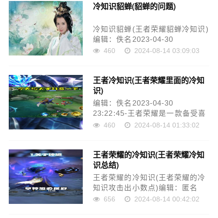
冷知识貂蝉(貂蝉的问题)
电视节目等多种方式获取已知的
知识。但是，有些知识因为其与
众不同的特点而被称为“冷知……
冷知识貂蝉(王者荣耀貂蝉冷知识)
编辑：佚名2023-04-30
23:22:31-冷知识：貂蝉在中国古
460
2024-08-14 03:09:03
代历史中，貂蝉是一个让人神往
的女子。她在《三国演义》中被
王者冷知识(王者荣耀里面的冷知
描绘成一位美丽而聪明的女人，
识)
宛如一位仙女。但事实上，貂蝉
这个名字并不存在于历史……
编辑：佚名2023-04-30
23:22:45-王者荣耀是一款备受喜
爱的手机游戏，自上线以来，不
460
2024-08-14 01:33:02
仅在国内市场取得了巨大成功，
还在海外市场拥有了极高的人
王者荣耀的冷知识(王者荣耀冷知
气。玩家们在游戏中不断探索，
识总结)
不断挖掘游戏的各种奥秘，但是
有些冷知识可能并不为大家所
王者荣耀的冷知识(王者荣耀的冷
熟……
知识攻击出小数点)编辑：匿名
2023-04-30 23:22:52-王者荣耀
656
2024-08-14 00:42:02
是一款备受玩家喜爱的游戏，每