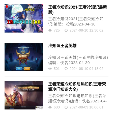
机游戏之一。作为一款较为经典
王者冷知识2021(王者冷知识最新
的MOBA游戏，王者荣耀不仅给
版)
玩家带来了精彩的游戏体验，同
时也吸……
王者冷知识2021(王者荣耀冷知
识)编辑：投稿2023-04-30
23:38:54-王者荣耀已经成为了国
725
2024-08-10 12:30:02
民级的游戏，每年都会推出大量
新英雄和更新，同时玩家们也在
冷知识王者英雄
自行发现一些游戏的冷知识。今
天我们就来分享一些王者荣耀的
冷知识。1. 长按……
冷知识王者英雄(王者里的冷知识)
编辑：佚名2023-04-30
23:40:38-冷知识：王者英雄《王
501
2024-08-10 04:18:02
者荣耀》可以说是国内最火的手
游之一，几乎成为了每一个年轻
王者荣耀冷知识与热知识(王者荣
人的生活必备品。而游戏中的英
耀冷门知识大全)
雄人物更是众所周知，不少玩家
们喜欢把它们当做自己的……
王者荣耀冷知识与热知识(王者荣
耀镜冷知识)编辑：佚名2023-04-
30 23:42:54-王者荣耀是现在备
680
2024-08-09 18:06:01
受大家喜欢的手机游戏，随着每