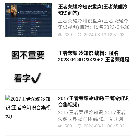
天都有数百万的玩家在其中进行
王者荣耀冷知识盘点(王者荣耀冷
着对决和攻防的游戏。虽然大家
知识问答)
都对游戏的剧情和角色等有所了
解，但是在这篇文章……
王者荣耀冷知识盘点(王者荣耀冷
知识视频)编辑：匿名2023-04-30
23:23:43-王者荣耀，作为一款备
339
2024-08-13 18:51:03
受瞩目的MOBA游戏，自上市以
来便吸引了大量游戏爱好者，且
王者荣耀 冷知识
编辑：匿名
游戏性能以及细节操作之精细也
2023-04-30 23:23:52-王者荣耀是
是不容忽视的。本文将以冷知识
一款备受欢迎的手机游戏，拥有
的形式告诉大……
海量的玩家和精彩的游戏场景。
但是，在这款游戏中还有很多我
们不知道的冷知识。今天，我们
就来介绍一些有趣的王者荣耀冷
知识。一、王者荣耀英雄精灵是
2017王者荣耀冷知识(王者冷知识
一个真实……
合集视频)
527
2024-08-13 17:33:03
2017王者荣耀冷知识(2017王者
荣耀世界冠军杯)编辑：互联网
2023-04-30 23:35:08-2017年，
509
2024-08-11 06:45:02
王者荣耀成为了中国最火爆的手