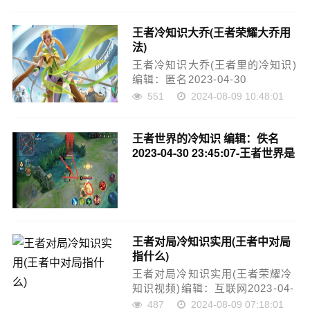
备受玩家喜爱的手机游戏。它以
独特的RPG结构和打斗系统，让
王者冷知识大乔(王者荣耀大乔用
玩家们感受到了无尽的想象空间
法)
和无上的乐趣。在这个游戏中，
不仅有许多不同……
王者冷知识大乔(王者里的冷知识)
编辑：匿名2023-04-30
23:44:32-王者冷知识：大乔在王
551
2024-08-09 10:48:01
者荣耀中，大乔是一位非常受欢
迎的英雄，她独特的游戏玩法和
王者世界的冷知识
编辑：佚名
强大的团队支援能力深受玩家们
2023-04-30 23:45:07-王者世界是
的喜爱。但你知道吗？大乔还有
一款极为热门的手机游戏，不仅
一些你可能不知道的冷知……
具有精美的画面和丰富的英雄角
色，还隐藏着许多有趣的冷知
识。在这篇文章中，我们将为你
揭示这些你可能不知道的冷知
识。1. 英雄的出场顺序是有规律
王者对局冷知识实用(王者中对局
的在王者……
指什么)
428
2024-08-09 07:45:01
王者对局冷知识实用(王者荣耀冷
知识视频)编辑：互联网2023-04-
30 23:45:13-王者荣耀是一款非
487
2024-08-09 07:18:01