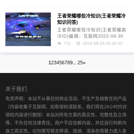
常流行的电竞游戏，已经成为许
多人每天娱乐和放松的必备选
王者荣耀哪些冷知识(王者荣耀冷
择。然而，除了几个显而易见的
知识问答)
策略，王者对局中还有很多冷知
识和实用技巧可以帮……
王者荣耀哪些冷知识(王者荣耀高
冷ID)编辑：互联网2023-04-30
23:45:38-王者荣耀是一款非常受
715
2024-08-09 05:45:02
欢迎的手机游戏，已经成为了许
多人生活中不可或缺的一部分。
虽然该游戏已经人气爆棚，但是
1
2
3
4
5
6
7
8
9
... 25
»
仍然有许多冷知识等待我们去发
掘。下面就让我……
关于我们
免责声明：本站不从事任何商业活动、不生产及销售任何产品
（内容收集于互联网、如有侵权请联系，我们将在24小时内对
侵权内容进行删除）本站对所有文章的真实性、完整性及立场
等，不负任何法律责任。用户不应信赖内容，并应自行判断内
容之真实性。切勿撰写粗言秽语、毁谤、渲染色情暴力或人身