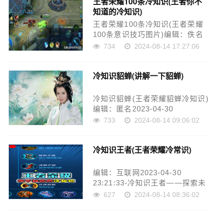
王者荣耀100条冷知识(王者你不
耀有很多冷知识，这些知识掌握
知道的冷知识)
了，也许就能在游戏中起到事半
功倍的效果，下……
王者荣耀100条冷知识(王者荣耀
100条意识技巧图片)编辑：佚名
2023-04-30 23:19:48-王者荣耀
734
2024-08-14 17:27:06
100条冷知识排行榜，听起来似乎
是一项很困难的挑战。不过，作
冷知识貂蝉(讲解一下貂蝉)
为一个王者荣耀迷，我应该能够
轻松地创建这样的清单，并分享
一些有趣……
冷知识貂蝉(王者荣耀貂蝉冷知识)
编辑：匿名2023-04-30
23:21:28-貂蝉，是中国历史上著
733
2024-08-14 09:06:02
名的美女之一，也是唐朝文人的
梦中女神。她的美貌，不仅在当
冷知识王者(王者荣耀冷常识)
时引发轰动，甚至至今仍然流传
于世，成为历史上不可磨灭的传
说。然而，除了她的美貌……
编辑：互联网2023-04-30
23:21:33-冷知识王者——探索未
知的世界在这个信息时代，获取
627
2024-08-14 08:36:02
知识变得比以往任何时候都容
易。我们可以通过网络、书籍、