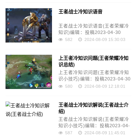
一季的更新，游戏里不断推出新
王者战士冷知识语音
的英雄、装备和玩法。而在这些
看似熟悉的操作和内容之外，还
有很多你不知道的……
王者战士冷知识语音(王者荣耀冷
知识)编辑：投稿2023-04-30
23:43:27-王者战士冷知识语音顾
582
2024-08-09 15:30:03
名思义，是指在玩家平常游戏时
不太关注的知识点，但却是影响
上王者冷知识问题(王者荣耀冷知
游戏体验和游戏心态的重要因
识总结)
素。本文将详细介绍王者战士冷
知识语音，帮助玩家了……
上王者冷知识问题(王者荣耀冷知
识小技巧)编辑：投稿2023-04-30
23:44:12-作为一款风靡全球的
580
2024-08-09 12:18:01
MOBA手游，王者荣耀拥有众多
热门英雄和精彩的对战体验。不
王者战士冷知识解说(王者战士介
过，在游戏中还隐藏着许多有趣
绍)
的冷知识，让人眼前一亮。下
面，我们就来一起……
王者战士冷知识解说(王者荣耀冷
知识小技巧)编辑：投稿2023-04-
30 23:44:20-王者战士，是一款
587
2024-08-09 11:45:01