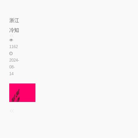
浙江
冷知
识(浙
1162
江有
哪些
2024-
08-
冷门
14
景点)