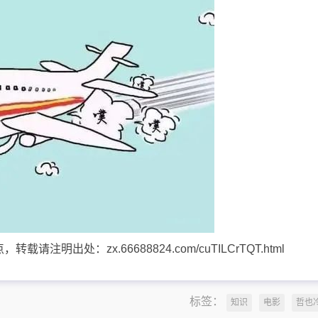
明出处：zx.66688824.com/cuTILCrTQT.html
标签：
知识
电影
哲也