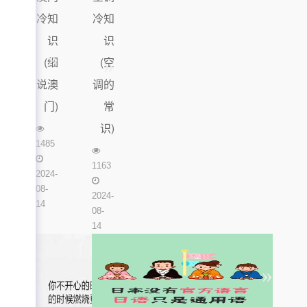
冷知
冷知
识
识
(细
(空
说澳
调的
门)
常
识)
1485
1163
2024-
08-
2024-
14
08-
14