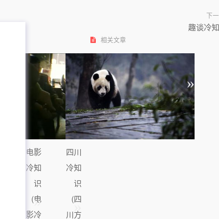
下一
趣谈冷
相关文章
电影
四川
冷知
冷知
识
识
(电
(四
影冷
川方